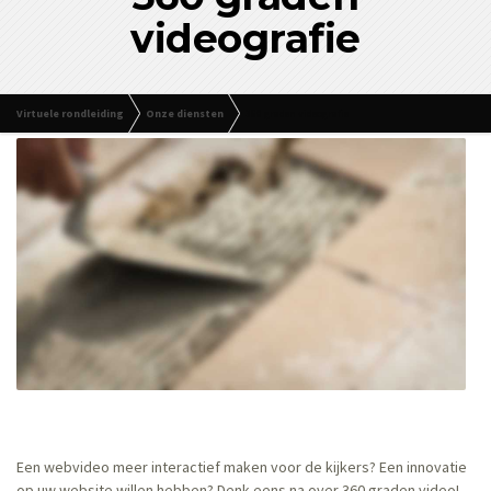
videografie
Virtuele rondleiding
Onze diensten
360 graden videografie
Een webvideo meer interactief maken voor de kijkers? Een innovatie
op uw website willen hebben? Denk eens na over 360 graden video!