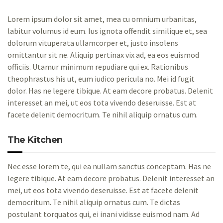
Lorem ipsum dolor sit amet, mea cu omnium urbanitas,
labitur volumus id eum. Ius ignota offendit similique et, sea
dolorum vituperata ullamcorper et, justo insolens
omittantur sit ne. Aliquip pertinax vix ad, ea eos euismod
officiis. Utamur minimum repudiare qui ex. Rationibus
theophrastus his ut, eum iudico pericula no. Mei id fugit
dolor. Has ne legere tibique. At eam decore probatus. Delenit
interesset an mei, ut eos tota vivendo deseruisse. Est at
facete delenit democritum. Te nihil aliquip ornatus cum.
The Kitchen
Nec esse lorem te, qui ea nullam sanctus conceptam. Has ne
legere tibique. At eam decore probatus. Delenit interesset an
mei, ut eos tota vivendo deseruisse. Est at facete delenit
democritum. Te nihil aliquip ornatus cum. Te dictas
postulant torquatos qui, ei inani vidisse euismod nam. Ad