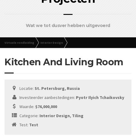
Wat we tot dusver hebben uitgevoerd
Virtuele rondleiding
Interior Design
Kitchen And Living Room
Kitchen And Living Room
Locatie:
St. Petersburg, Russia
Investeerder aanbestedingen:
Pyotr Ilyich Tchaikovsky
Waarde:
$76,000,000
Categorie:
Interior Design, Tiling
Test:
Test