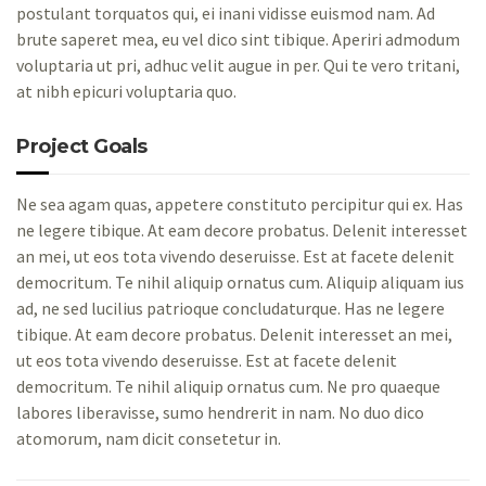
postulant torquatos qui, ei inani vidisse euismod nam. Ad
brute saperet mea, eu vel dico sint tibique. Aperiri admodum
voluptaria ut pri, adhuc velit augue in per. Qui te vero tritani,
at nibh epicuri voluptaria quo.
Project Goals
Ne sea agam quas, appetere constituto percipitur qui ex. Has
ne legere tibique. At eam decore probatus. Delenit interesset
an mei, ut eos tota vivendo deseruisse. Est at facete delenit
democritum. Te nihil aliquip ornatus cum. Aliquip aliquam ius
ad, ne sed lucilius patrioque concludaturque. Has ne legere
tibique. At eam decore probatus. Delenit interesset an mei,
ut eos tota vivendo deseruisse. Est at facete delenit
democritum. Te nihil aliquip ornatus cum. Ne pro quaeque
labores liberavisse, sumo hendrerit in nam. No duo dico
atomorum, nam dicit consetetur in.