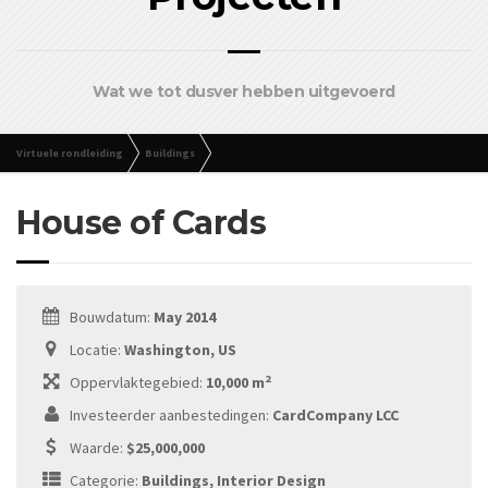
Wat we tot dusver hebben uitgevoerd
Virtuele rondleiding
Buildings
House of Cards
House of Cards
Bouwdatum:
May 2014
Locatie:
Washington, US
2
Oppervlaktegebied:
10,000 m
Investeerder aanbestedingen:
CardCompany LCC
Waarde:
$25,000,000
Categorie:
Buildings, Interior Design