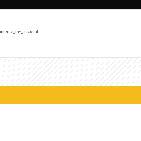
merce_my_account]