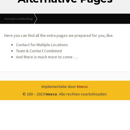
Virtuele rondleiding
Alternative Pages
Here you can find all the extra pages we prepared for you, like:
Contact for Multiple Locations
Team & Contact Combined
And there is much more to come …
Implementatie door
Imeco
.
© 200 – 2019
Imeco
. Alle rechten voorbehouden.